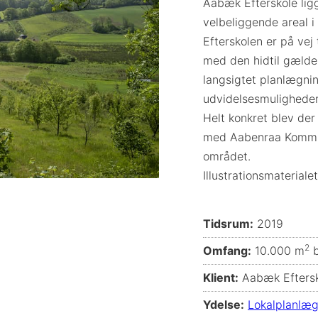
Aabæk Efterskole lig
velbeliggende areal i
Efterskolen er på vej
med den hidtil gælden
langsigtet planlægnin
udvidelsesmuligheder
Helt konkret blev der
med Aabenraa Kommun
området.
Illustrationsmateriale
Tidsrum:
2019
2
Omfang:
10.000 m
b
Klient:
Aabæk Efters
Ydelse:
Lokalplanlæg