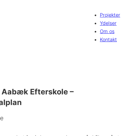
Projekter
Ydelser
Om os
Kontakt
r Aabæk Efterskole –
alplan
se