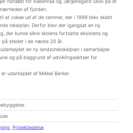
ger nordøst for Aabenraa og Jørgensgård Skov på et
 nærheden af fjorden.
 til at vokse ud af de rammer, der i 1999 blev skabt
de lokalplan. Derfor blev der igangsat en ny
g, der kunne sikre skolens fortsatte eksistens og
 på stedet i de næste 20 år.
 udarbejdet en ny landzonelokalplan i samarbejde
e og på baggrund af udviklingsskitser for
t er udarbejdet af Mikkel Barker.
ebyggelse.
kole
ning
,
Projektledelse